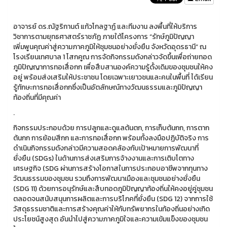
อาจารย์ ดร.ณัฐริกานต์ แก้วโกลฐาฏ์ และทีมงาน ลงพื้นที่ให้บริการ
วิชาการตามยุทธศาสตร์ราชภัฏ ภายใต้โครงการ “รักษ์ภูมิปัญญา
เพิ่มพูนคุณค่าสู่ความภาคภูมิให้ชุมชนอย่างยั่งยืน จังหวัดอุดรธานี” ณ
โรงเรียนเทศบาล 1 โสกคูณ การจัดกิจกรรมดังกล่าวจัดขึ้นเพื่อถ่ายทอด
ภูมิปัญญาการทอเสื่อกก เพื่อสืบสานองค์ความรู้ดั้งเดิมของชุมชนให้คง
อยู่ พร้อมส่งเสริมให้ประชาชน โดยเฉพาะเยาวชนและคนในพื้นที่ ได้เรียน
รู้ทักษะการทอเสื่อกกซึ่งเป็นอัตลักษณ์ทางวัฒนธรรมและภูมิปัญญา
ท้องถิ่นที่มีคุณค่า
.
กิจกรรมประกอบด้วย การปลูกและดูแลต้นตก, การเก็บต้นกก, การตาก
ต้นกก การย้อมสีกก และการทอเสื่อกก พร้อมทั้งลงมือปฏิบัติจริง การ
ดำเนินกิจกรรมดังกล่าวมีความสอดคล้องกับเป้าหมายการพัฒนาที่
ยั่งยืน (SDGs) ในด้านการส่งเสริมการจ้างงานและการเติบโตทาง
เศรษฐกิจ (SDG ผ่านการสร้างโอกาสในการประกอบอาชีพจากทุนทาง
วัฒนธรรมของชุมชน รวมถึงการพัฒนาเมืองและชุมชนอย่างยั่งยืน
(SDG 11) ด้วยการอนุรักษ์และสืบทอดภูมิปัญญาท้องถิ่นให้คงอยู่คู่ชุมชน
ตลอดจนสนับสนุนการผลิตและการบริโภคที่ยั่งยืน (SDG 12) จากการใช้
วัสดุธรรมชาติและการสร้างคุณค่าให้กับทรัพยากรในท้องถิ่นอย่างเกิด
ประโยชน์สูงสุด อันนำไปสู่ความภาคภูมิใจและความเข้มแข็งของชุมชน