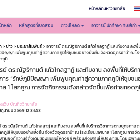
หน้าหลักมหาวิทยาลัย
น้าหลัก
หลักสูตรที่เปิดสอน
ดาวน์โหลด
อาจารย์ นักศึกษา ศิษย์เก่า
ก
>
ข่าว
>
ประชาสัมพันธ์
> อาจารย์ ดร.ณัฐริกานต์ แก้วโกลฐาฏ์ และทีมงาน ลงพื
ูมิปัญญา เพิ่มพูนคุณค่าสู่ความภาคภูมิให้ชุมชนอย่างยั่งยืน จังหวัดอุดรธานี” ณ 
ภูมิ
ย์ ดร.ณัฐริกานต์ แก้วโกลฐาฏ์ และทีมงาน ลงพื้นที่ให้บร
าร “รักษ์ภูมิปัญญา เพิ่มพูนคุณค่าสู่ความภาคภูมิให้ชุมชนอ
ล 1 โสกคูณ การจัดกิจกรรมดังกล่าวจัดขึ้นเพื่อถ่ายทอดภูม
แลเว็บ บัณฑิตวิทยาลัย
ิถุนายน 2569 12:34:53
 ดร.ณัฐริกานต์ แก้วโกลฐาฏ์ และทีมงาน ลงพื้นที่ให้บริการวิชาการตามยุทธศาสตร์
ภูมิให้ชุมชนอย่างยั่งยืน จังหวัดอุดรธานี” ณ โรงเรียนเทศบาล 1 โสกคูณ การจั
บสานองค์ความรู้ดั้งเดิมของชุมชนให้คงอยู่ พร้อมส่งเสริมให้ประชาชน โดยเฉพาะเยา