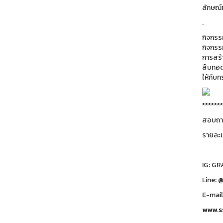
ลักษณ์
.
กิจกรร
กิจกรร
การสร้
สืบทอด
ให้กับ
*******
สอบถาม
รายละ
IG: G
Line: 
E-mail
www.ss