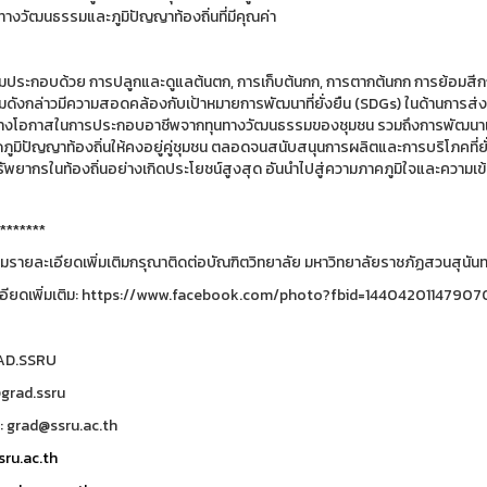
ทางวัฒนธรรมและภูมิปัญญาท้องถิ่นที่มีคุณค่า
มประกอบด้วย การปลูกและดูแลต้นตก, การเก็บต้นกก, การตากต้นกก การย้อมสีกก 
มดังกล่าวมีความสอดคล้องกับเป้าหมายการพัฒนาที่ยั่งยืน (SDGs) ในด้านการส
างโอกาสในการประกอบอาชีพจากทุนทางวัฒนธรรมของชุมชน รวมถึงการพัฒนาเมือง
ภูมิปัญญาท้องถิ่นให้คงอยู่คู่ชุมชน ตลอดจนสนับสนุนการผลิตและการบริโภคที่ยั
ทรัพยากรในท้องถิ่นอย่างเกิดประโยชน์สูงสุด อันนำไปสู่ความภาคภูมิใจและความ
*******
รายละเอียดเพิ่มเติมกรุณาติดต่อบัณฑิตวิทยาลัย มหาวิทยาลัยราชภัฏสวนสุนันทา
เอียดเพิ่มเติม: https://www.facebook.com/photo?fbid=144042011479
RAD.SSRU
@grad.ssru
: grad@ssru.ac.th
ru.ac.th