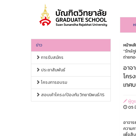
ห
ข่าว
หน้าหลั
“รักษ์ภ
ถ่ายทอด
การรับสมัคร
อาจาร
ประชาสัมพันธ์
โครงก
โครงการอบรม
เทศบา
สอบเค้าโครง/ป้องกัน วิทยานิพนธ์/IS
ผู้ดู
05 ม
อาจารย์
ความภาค
เพื่อสื