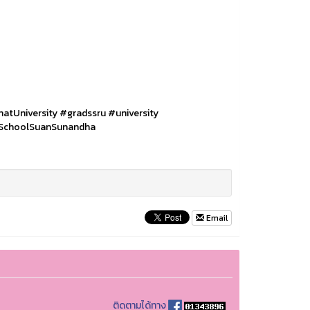
atUniversity
#gradssru
#university
SchoolSuanSunandha
Email
ติดตามได้ทาง