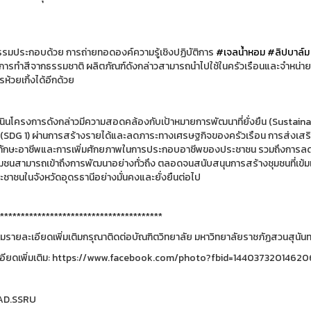
ี
รรมประกอบด้วย การถ่ายทอดองค์ความรู้เชิงปฏิบัติการ
#เจลน้ำหอม
#ลิปบาล์ม
 การทำสีจากธรรมชาติ ผลิตภัณฑ์ดังกล่าวสามารถนำไปใช้ในครัวเรือนและจำหน่าย
ห้วยเกิ้งได้อีกด้วย
นินโครงการดังกล่าวมีความสอดคล้องกับเป้าหมายการพัฒนาที่ยั่งยืน (Susta
(SDG 1) ผ่านการสร้างรายได้และลดภาระทางเศรษฐกิจของครัวเรือน การส่งเส
ักษะอาชีพและการเพิ่มศักยภาพในการประกอบอาชีพของประชาชน รวมถึงการลดคว
ุมชนสามารถเข้าถึงการพัฒนาอย่างทั่วถึง ตลอดจนสนับสนุนการสร้างชุมชนที่เข้มแ
ชาชนในจังหวัดอุดรธานีอย่างมั่นคงและยั่งยืนต่อไป
***************************************
รายละเอียดเพิ่มเติมกรุณาติดต่อบัณฑิตวิทยาลัย มหาวิทยาลัยราชภัฏสวนสุนันทา
อียดเพิ่มเติม: https://www.facebook.com/photo?fbid=144037320146
RAD.SSRU