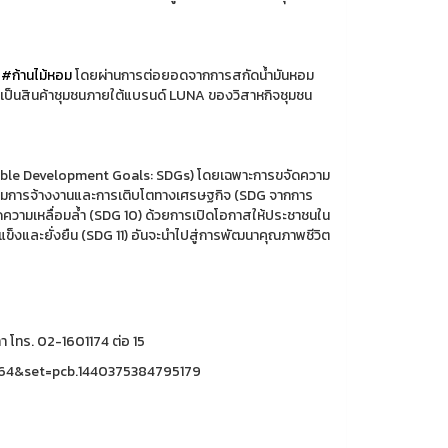
#ก้านไม้หอม
โดยผ่านการต่อยอดจากการสกัดน้ำมันหอม
เป็นสินค้าชุมชนภายใต้แบรนด์ LUNA ของวิสาหกิจชุมชน
inable Development Goals: SDGs) โดยเฉพาะการขจัดความ
ริมการจ้างงานและการเติบโตทางเศรษฐกิจ (SDG จากการ
ามเหลื่อมล้ำ (SDG 10) ด้วยการเปิดโอกาสให้ประชาชนใน
ข็งและยั่งยืน (SDG 11) อันจะนำไปสู่การพัฒนาคุณภาพชีวิต
 โทร. 02-1601174 ต่อ 15
2064&set=pcb.1440375384795179