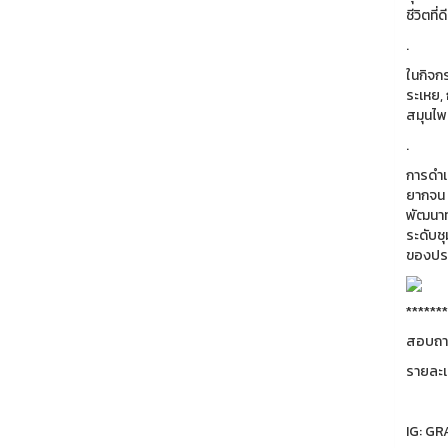
ชีวิตที่ด
.
ในกิจก
ระเหย,
สมุนไพร
.
การดำเ
ยากจน 
พัฒนาท
ระดับช
ของประ
*******
สอบถาม
รายละเ
IG: G