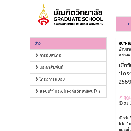
ห
ข่าว
หน้าหลั
พัฒนาค
สร้างคว
การรับสมัคร
เมื่อ
ประชาสัมพันธ์
“โคร
โครงการอบรม
2569
สอบเค้าโครง/ป้องกัน วิทยานิพนธ์/IS
ผู้ดู
05 ม
เมื่อว
ได้ครั
ชุมชนใ