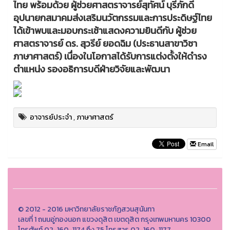
ไทย พร้อมด้วย ผู้ช่วยศาสตราจารย์สุทัศน์ บุรีภักดี
อุปนายกสมาคมส่งเสริมนวัตกรรมและการประดิษฐ์ไทย
ได้เข้าพบและมอบกระเช้าแสดงความยินดีกับ ผู้ช่วย
ศาสตราจารย์ ดร. สุวรีย์ ยอดฉิม (ประธานสาขาวิชา
ภาษาศาสตร์) เนื่องในโอกาสได้รับการแต่งตั้งให้ดำรง
ตำแหน่ง รองอธิการบดีฝ่ายวิจัยและพัฒนา
อาจารย์ประจำ
,
ภาษาศาสตร์
Email
© 2012 - 2016 มหาวิทยาลัยราชภัฏสวนสุนันทา
เลขที่ 1 ถนนอู่ทองนอก แขวงดุสิต เขตดุสิต กรุงเทพมหานคร 10300
โทรศัพท์ 02-160-1174 ถึง 75 โทรสาร 02-160-1177