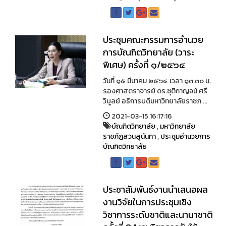
ประชุมคณะกรรมการอำนวย
การบัณฑิตวิทยาลัย (วาระ
พิเศษ) ครั้งที่ ๑/๒๕๖๔
วันที่ ๑๕ มีนาคม ๒๕๖๔ เวลา ๑๓.๓๐ น.
รองศาสตราจารย์ ดร.ชุติกาญจน์ ศรี
วิบูลย์ อธิการบดีมหาวิทยาลัยราชภ ...
2021-03-15 16:17:16
บัณฑิตวิทยาลัย
,
มหาวิทยาลัย
ราชภัฏสวนสุนันทา
,
ประชุมอำนวยการ
บัณฑิตวิทยาลัย
ประชาสัมพันธ์งานนำเสนอผล
งานวิจัยในการประชุมเชิง
วิชาการระดับชาติและนานาชาติ