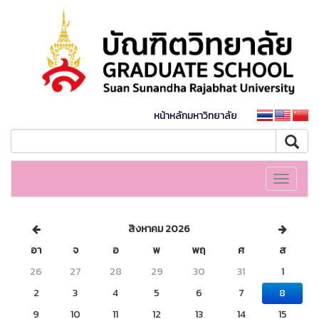
หน้าหลักมหาวิทยาลัย
Toggle
navigati
สิงหาคม 2026
อา
จ
อ
พ
พฤ
ศ
ส
26
27
28
29
30
31
1
2
3
4
5
6
7
8
9
10
11
12
13
14
15