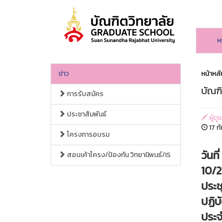
ห
ข่าว
หน้าหลั
บัณฑ
การรับสมัคร
ประชาสัมพันธ์
ผู้ดู
17 ก
โครงการอบรม
วันท
สอบเค้าโครง/ป้องกัน วิทยานิพนธ์/IS
10/2
ประช
ปฏิบ
ประจ