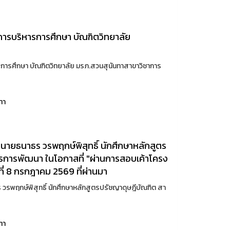
ารบริหารการศึกษา บัณฑิตวิทยาลัย
ารศึกษา บัณฑิตวิทยาลัย มรภ.สวนสุนันทาสาขาวิชาการ
ทา
นายธนาธร วรพฤกษ์พิสุทธิ์ นักศึกษาหลักสูตร
ารการพัฒนา ในโอกาสที่ "ผ่านการสอบเค้าโครง
ุธที่ 8 กรกฎาคม 2569 ที่ผ่านมา
วรพฤกษ์พิสุทธิ์ นักศึกษาหลักสูตรปรัชญาดุษฎีบัณฑิต สา
ทา