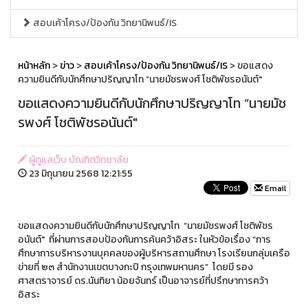
สอบเค้าโครง/ป้องกัน วิทยานิพนธ์/IS
หน้าหลัก
>
ข่าว
>
สอบเค้าโครง/ป้องกัน วิทยานิพนธ์/IS
> ขอแสดง
ความยินดีกับนักศึกษาปริญญาโท “นายมัชรพงศ์ โชติพัชรอนันต์"
ขอแสดงความยินดีกับนักศึกษาปริญญาโท “นายมัช
รพงศ์ โชติพัชรอนันต์"
ผู้ดูแลเว็บ บัณฑิตวิทยาลัย
23 มิถุนายน 2568 12:21:55
Email
ขอแสดงความยินดีกับนักศึกษาปริญญาโท “นายมัชรพงศ์ โชติพัชร
อนันต์" ที่ผ่านการสอบป้องกันการค้นคว้าอิสระ ในหัวข้อเรื่อง “การ
ศึกษาการบริหารงานบุคคลของผู้บริหารสถานศึกษา โรงเรียนกลุ่มเครือ
ข่ายที่ ๒๓ สำนักงานเขตบางกะปิ กรุงเทพมหานคร” โดยมี รอง
ศาสตราจารย์ ดร.นันทิยา น้อยจันทร์ เป็นอาจารย์ที่ปรึกษาการคว้า
อิสระ