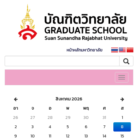
หน้าหลักมหาวิทยาลัย
Toggle
navigati
สิงหาคม 2026
อา
จ
อ
พ
พฤ
ศ
ส
26
27
28
29
30
31
1
2
3
4
5
6
7
8
9
10
11
12
13
14
15