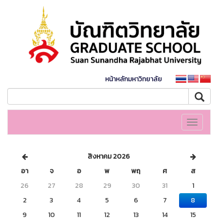
หน้าหลักมหาวิทยาลัย
Toggle
navigati
สิงหาคม 2026
อา
จ
อ
พ
พฤ
ศ
ส
26
27
28
29
30
31
1
2
3
4
5
6
7
8
9
10
11
12
13
14
15