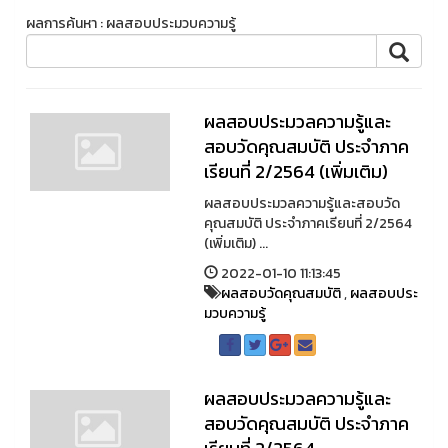
ผลการค้นหา : ผลสอบประมวบความรู้
ผลสอบประมวลความรู้และ
สอบวัดคุณสมบัติ ประจำภาค
เรียนที่ 2/2564 (เพิ่มเติม)
ผลสอบประมวลความรู้และสอบวัด
คุณสมบัติ ประจำภาคเรียนที่ 2/2564
(เพิ่มเติม) ...
2022-01-10 11:13:45
ผลสอบวัดคุณสมบัติ
,
ผลสอบประ
มวบความรู้
ผลสอบประมวลความรู้และ
สอบวัดคุณสมบัติ ประจำภาค