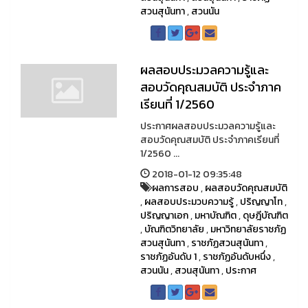
สวนสุนันทา
,
สวนนัน
ผลสอบประมวลความรู้และ
สอบวัดคุณสมบัติ ประจำภาค
เรียนที่ 1/2560
ประกาศผลสอบประมวลความรู้และ
สอบวัดคุณสมบัติ ประจำภาคเรียนที่
1/2560 ...
2018-01-12 09:35:48
ผลการสอบ
,
ผลสอบวัดคุณสมบัติ
,
ผลสอบประมวบความรู้
,
ปริญญาโท
,
ปริญญาเอก
,
มหาบัณฑิต
,
ดุษฎีบัณฑิต
,
บัณฑิตวิทยาลัย
,
มหาวิทยาลัยราชภัฏ
สวนสุนันทา
,
ราชภัฏสวนสุนันทา
,
ราชภัฏอันดับ 1
,
ราชภัฏอันดับหนึ่ง
,
สวนนัน
,
สวนสุนันทา
,
ประกาศ