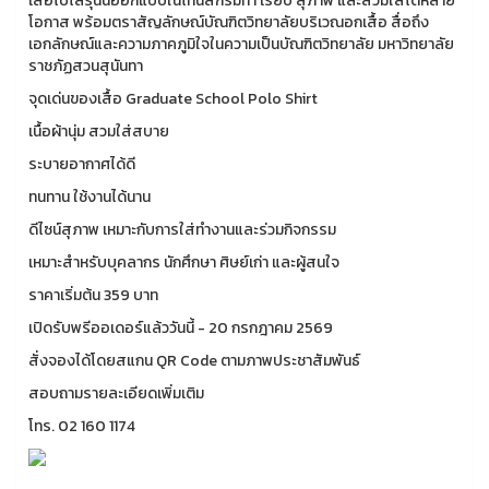
เสื้อโปโลรุ่นนี้ออกแบบในโทนสีกรมท่า เรียบ สุภาพ และสวมใส่ได้หลาย
โอกาส พร้อมตราสัญลักษณ์บัณฑิตวิทยาลัยบริเวณอกเสื้อ สื่อถึง
เอกลักษณ์และความภาคภูมิใจในความเป็นบัณฑิตวิทยาลัย มหาวิทยาลัย
ราชภัฏสวนสุนันทา
จุดเด่นของเสื้อ Graduate School Polo Shirt
เนื้อผ้านุ่ม สวมใส่สบาย
ระบายอากาศได้ดี
ทนทาน ใช้งานได้นาน
ดีไซน์สุภาพ เหมาะกับการใส่ทำงานและร่วมกิจกรรม
เหมาะสำหรับบุคลากร นักศึกษา ศิษย์เก่า และผู้สนใจ
ราคาเริ่มต้น 359 บาท
เปิดรับพรีออเดอร์แล้ววันนี้ - 20 กรกฎาคม 2569
สั่งจองได้โดยสแกน QR Code ตามภาพประชาสัมพันธ์
สอบถามรายละเอียดเพิ่มเติม
โทร. 02 160 1174
_____________________________