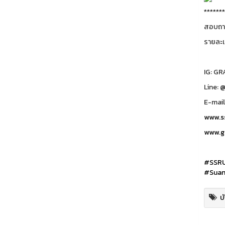
*******
สอบถาม
รายละเ
IG: G
Line: 
E-mail
www.ss
www.gr
#SSR
#Suan
บ