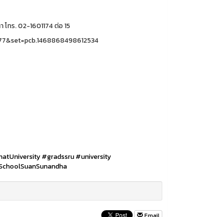
 โทร. 02-1601174 ต่อ 15
2177&set=pcb.1468868498612534
atUniversity
#gradssru
#university
SchoolSuanSunandha
Email