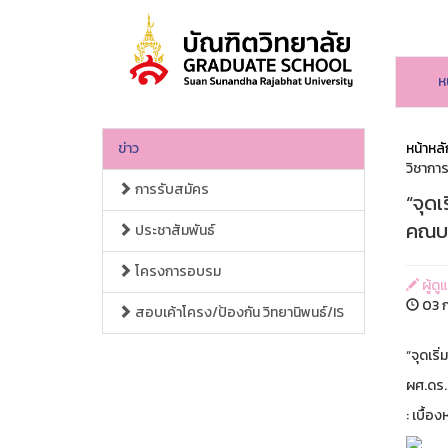
ห
ข่าว
หน้าหลั
วิชากา
การรับสมัคร
“จุดเ
คณบด
ประชาสัมพันธ์
โครงการอบรม
ผู้ดู
03 ก
สอบเค้าโครง/ป้องกัน วิทยานิพนธ์/IS
“จุดเริ
ผศ.ดร.
: เบื้