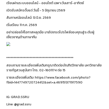
เรียนผ่านระบบออนไลน์ - ออนไซต์ เฉพาะวันเสาร์-อาทิตย์
เปิดรับสมัครตั้งแต่ วันนี้ - 5 มิถุนายน 2569
สัมภาษณ์ออนไลน์: 13 มิ.ย. 2569
เริ่มเรียน: 11 ก.ค. 2569
อย่าปล่อยให้โอกาสหลุดมือ มาอัปเกรดโปรไฟล์ของคุณสู่ระดับผู้
เชี่ยวชาญด้านภาษากัน
**********************************************
สอบถามรายละเอียดเพิ่มเติมกรุณาติดต่อบัณฑิตวิทยาลัย มหาวิทยาลัย
ราชภัฏสวนสุนันทา โทร. 02-1601174 ต่อ 15
รายละเอียดเพิ่มเติม: https://www.facebook.com/photo?
fbid=1447749720724412&set=a.469151371917590
IG: GRAD.SSRU
Line: @grad.ssru