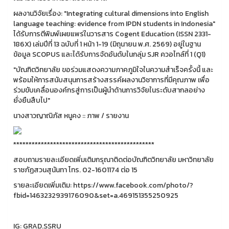
ผลงานวิจัยเรื่อง: "Integrating cultural dimensions into English
language teaching: evidence from IPDN students in Indonesia"
ได้รับการตีพิมพ์เผยแพร่ในวารสาร Cogent Education (ISSN 2331-
186X) เล่มปีที่ 13 ฉบับที่ 1 หน้า 1-19 (มิถุนายน พ.ศ. 2569) อยู่ในฐาน
ข้อมูล SCOPUS และได้รับการจัดอันดับในกลุ่ม SJR ควอไทล์ที่ 1 (Q1)
"บัณฑิตวิทยาลัย ขอร่วมแสดงความภาคภูมิใจในความสำเร็จครั้งนี้ และ
พร้อมให้การสนับสนุนการสร้างสรรค์ผลงานวิชาการที่มีคุณภาพ เพื่อ
ร่วมขับเคลื่อนองค์กรสู่การเป็นผู้นำด้านการวิจัยในระดับสากลอย่าง
ยั่งยืนสืบไป"
นางสาวญาณิภัส หนูคง :: ภาพ / รายงาน
**********************************************
สอบถามรายละเอียดเพิ่มเติมกรุณาติดต่อบัณฑิตวิทยาลัย มหาวิทยาลัย
ราชภัฏสวนสุนันทา โทร. 02-1601174 ต่อ 15
รายละเอียดเพิ่มเติม: https://www.facebook.com/photo/?
fbid=1463232939176090&set=a.469151355250925
IG: GRAD.SSRU