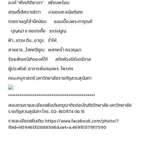
องค์ “พัชรกิติยาภา” เพียบพร้อม
สฤษดิ์เลิศราชธิดา งามอเนก อนันต์เฮย
ทวยราษฎร์สำนึกน้อม แนบเบื้องพระการุณย์
บุญญา ธ กอปรเกื้อ ธรรมนูญ
ฟ้า...เทวษ ดิน...อาดูร ร่ำไห้
สายธาร...โศกทวีคูณ พสกคร่ำ ครวญนา
ร้อยลักษณ์เทิดองค์ไท้ สถิตห้วงนิรันดร์กาล
ผู้ประพันธ์: อาจารย์เบญจพร ไพรศร
คณะครุศาสตร์ มหาวิทยาลัยราชภัฏสวนสุนันทา
**********************************************
สอบถามรายละเอียดเพิ่มเติมกรุณาติดต่อบัณฑิตวิทยาลัย มหาวิทยาลัย
ราชภัฏสวนสุนันทา โทร. 02-1601174 ต่อ 15
รายละเอียดเพิ่มเติม: https://www.facebook.com/photo/?
fbid=1459461312886586&set=a.469151371917590