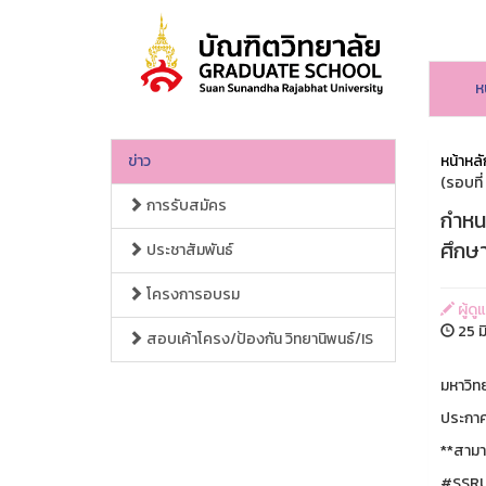
ห
ข่าว
หน้าหลั
(รอบที่
การรับสมัคร
กำหนด
ศึกษา
ประชาสัมพันธ์
โครงการอบรม
ผู้ดู
25 ม
สอบเค้าโครง/ป้องกัน วิทยานิพนธ์/IS
มหาวิท
ประกาศร
**สามา
#SSR