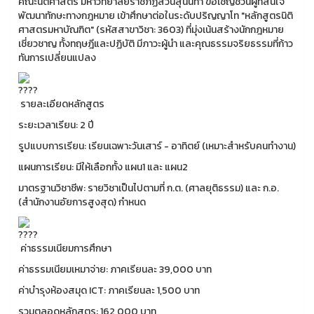
คณะนิติศาสตร์ มหาวิทยาลัยราชภัฏสวนสุนันทา ขอเชิญชวนผู้ที่สนใจ
พัฒนาทักษะทางกฎหมาย เข้าศึกษาต่อในระดับปริญญาโท "หลักสูตรนิติ
ศาสตรมหาบัณฑิต" (รหัสสาขาวิชา: 3603) ที่มุ่งเน้นสร้างนักกฎหมาย
เชี่ยวชาญ ทั้งทฤษฎีและปฏิบัติ มีภาวะผู้นำ และคุณธรรมจริยธรรมที่ก้าว
ทันการเปลี่ยนแปลง
รายละเอียดหลักสูตร
ระยะเวลาเรียน: 2 ปี
รูปแบบการเรียน: เรียนเฉพาะวันเสาร์ - อาทิตย์ (เหมาะสำหรับคนทำงาน)
แผนการเรียน: มีให้เลือกทั้ง แผน1 และ แผน2
มาตรฐานวิชาชีพ: รายวิชาเป็นไปตามที่ ก.ต. (ศาลยุติธรรม) และ ก.อ.
(สำนักงานอัยการสูงสุด) กำหนด
ค่าธรรมเนียมการศึกษา
ค่าธรรมเนียมเหมาจ่าย: ภาคเรียนละ 39,000 บาท
ค่าบำรุงห้องสมุด ICT: ภาคเรียนละ 1,500 บาท
รวมตลอดหลักสูตร: 162,000 บาท