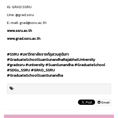
IG: GRAD.SSRU
Line: @grad.ssru
E-mail: grad@ssru.ac.th
www.ssru.ac.th
www.grad.ssru.ac.th
#SSRU
#
มหาวิทยาลัยราชภัฏสวนสุนันทา
#GraduateSchoolSuanSunandhaRajabhatUniversity
#gradssru
#university
#SuanSunandha
#GraduateSchool
#SDGs_SSRU
#GRAD_SSRU
#GraduateSchoolSuanSunandha
Email