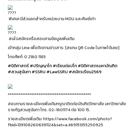
พิเศษ! มีส่วนลดสำหรับหน่วยงาน MOU และศิษย์เก่า
สนใจสมัครหรือสอบถามข้อมูลเพิ่มเติม
เข้ากลุ่ม Line เพื่อติดตามข่าวสาร: [สแกน QR Code ในภาพได้เลย]
โทรศัพท์: 0 2160 1185
#นิติศาสตร์
#ปริญญาโท
#เรียนต่อปโท
#นิติศาสตรมหาบัณฑิต
#สวนสุนันทา
#SSRU
#LawSSRU
#สมัครเรียน2569
**********************************************
สอบถามรายละเอียดเพิ่มเติมกรุณาติดต่อบัณฑิตวิทยาลัย มหาวิทยาลัย
ราชภัฏสวนสุนันทา โทร. 02-1601174 ต่อ 100 15.
รายละเอียดเพิ่มเติม: https://www.facebook.com/photo?
fbid=1391082606391124&set=a.469151355250925