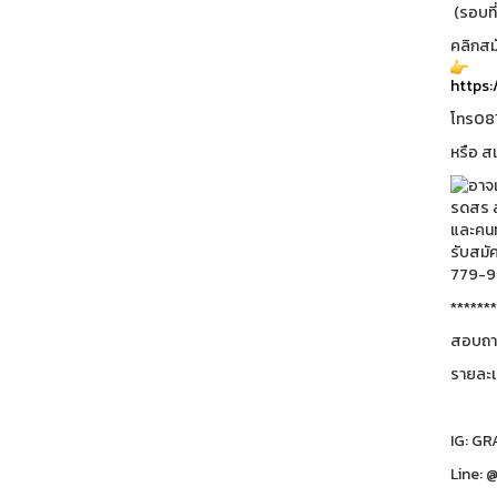
(รอบที่
คลิกสม
https:
โทร08
หรือ ส
*******
สอบถาม
รายละเ
IG: G
Line: 