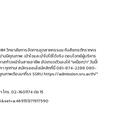
 โทร. 02-1601174 ต่อ 15
45&set=a.469151371917590