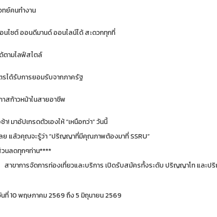
ทย์คนทำงาน
อนไซต์ ออนดีมานด์ ออนไลน์ได้ สะดวกทุกที่
ด้ตามไลฟ์สไตล์
ตรได้รับการยอมรับจากภาครัฐ
อกาสก้าวหน้าในสายอาชีพ
้า! มาอัปเกรดตัวเองให้ “เหนือกว่า” วันนี้
ย แล้วคุณจะรู้ว่า “ปริญญาที่มีคุณภาพต้องมาที่ SSRU”
ส่วนลดทุกๆท่าน****
รจัดการท่องเที่ยวและบริการ เปิดรับสมัครทั้งระดับ ปริญญาโท และปริ
วันที่ 10 พฤษภาคม 2569 ถึง 5 มิถุนายน 2569