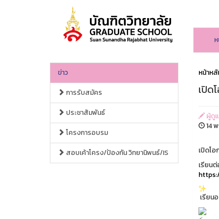
ห
ข่าว
หน้าหลั
เปิด
การรับสมัคร
ประชาสัมพันธ์
ผู้ดู
14 พ
โครงการอบรม
เปิดโอ
สอบเค้าโครง/ป้องกัน วิทยานิพนธ์/IS
เรียนต
https:
เรียนอย