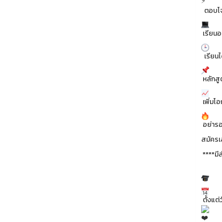
ตอบโจ
เรียนอ
เรียนไ
หลักสู
เพิ่มโ
อย่ารอช
สมัครเล
****มี
สาขากา
ตั้งแต่