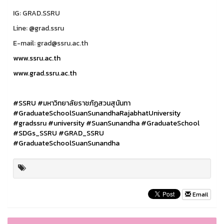
IG: GRAD.SSRU
Line: @grad.ssru
E-mail: grad@ssru.ac.th
www.ssru.ac.th
www.grad.ssru.ac.th
#SSRU
#มหาวิทยาลัยราชภัฏสวนสุนันทา
#GraduateSchoolSuanSunandhaRajabhatUniversity
#gradssru
#university
#SuanSunandha
#GraduateSchool
#SDGs_SSRU
#GRAD_SSRU
#GraduateSchoolSuanSunandha
Email