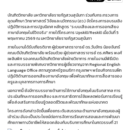
บัณฑิตวิทยาลัย มหาวิทยาลัยราชภัฏสวนสุนันทา ร่วมกับกระทรวงการ
อุดมศึกษา วิทยาศาสตร์ วิจัยและนวัตกรรม (อว.) จัดโครงการอบรมเชิง
ปฏิบัติการและการปฐมนิเทศ หลักสูตร “ระบบเสียงและการออกเสียง
ภาษาอังกฤษในชีวิตจริง” ภายใต้โครงการ Upskill/Reskill เมื่อวันที่ 5
พฤษภาคม 2569 ณ มหาวิทยาลัยราชภัฏสวนสุนันทา
ภายในงานได้รับเกียรติจาก ผู้ช่วยศาสตราจารย์ ดร.วันจักร น้อยจันทร์
คณบดีบัณฑิตวิทยาลัย พร้อมด้วย ผู้ช่วยศาสตราจารย์ ดร.ศศิพร พงศ์
เพลินพิศ รองคณบดีบัณฑิตวิทยาลัยฝ่ายวิชาการ ภายในงานมีพิธีเปิด
และการบรรยายพิเศษจากวิทยากรผู้เชี่ยวชาญจาก Regional English
Language Office สถานทูตสหรัฐอเมริกา กรุงเทพฯ พร้อมกิจกรรมฝึก
ปฏิบัติด้านการออกเสียงภาษาอังกฤษ เพื่อพัฒนาทักษะการสื่อสารของ
ครูและบุคลากรทางการศึกษา
นอกจากนี้ ยังมีการบรรยายด้านการใช้ภาษาอังกฤษในบริบทสากล การ
ประเมินทักษะการออกเสียง และการสาธิตการใช้แพลตฟอร์มการเรียนรู้
เพื่อส่งเสริมการเรียนรู้ตลอดชีวิตและพัฒนาทักษะแห่งอนาคต
โครงการดังกล่าวจัดขึ้นเพื่อยกระดับสมรรถนะด้านภาษาอังกฤษของผู้
เข้าร่วม อันจะเป็นประโยชน์ต่อการจัดการเรียนการสอนและการพัฒนา
ศักยภาพทางวิชาชีพให้สอดคล้องกับบริบทการศึกษาในศตวรรษที่ 21