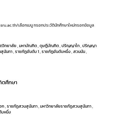
sru.ac.th/เลือกเมนู กรอกประวัตินักศึกษาใหม่กรอกข้อมูล
ิตวิทยาลัย
,
มหาบัณฑิต
,
ดุษฎีบัณฑิต
,
ปริญญาโท
,
ปริญญา
สุนันทา
,
ราชภัฏอันดับ 1
,
ราชภัฏอันดับหนึ่ง
,
สวนนัน
,
ฑิตศึกษา
อก
,
ราชภัฏสวนสุนันทา
,
มหาวิทยาลัยราชภัฏสวนสุนันทา
,
ับหนึ่ง