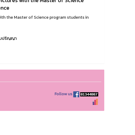
pictures with the Master of Science
ence
with the Master of Science program students in
ับปริญญา
Follow us