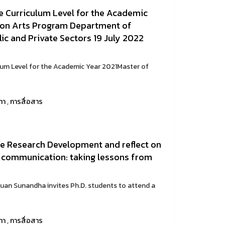
he Curriculum Level for the Academic
ion Arts Program Department of
ic and Private Sectors 19 July 2022
lum Level for the Academic Year 2021Master of
ทา
,
การสื่อสาร
lue Research Development and reflect on
 communication: taking lessons from
an Sunandha invites Ph.D. students to attend a
ทา
,
การสื่อสาร