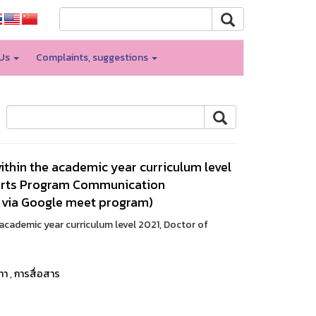
 Us
Complaints, suggestions
ithin the academic year curriculum level
Arts Program Communication
e via Google meet program)
academic year curriculum level 2021, Doctor of
ทา
,
การสื่อสาร