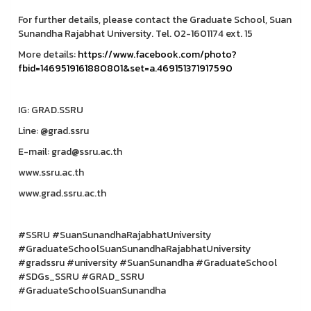
For further details, please contact the Graduate School, Suan
Sunandha Rajabhat University. Tel. 02-1601174 ext. 15
More details:
https://www.facebook.com/photo?
fbid=1469519161880801&set=a.469151371917590
IG: GRAD.SSRU
Line: @grad.ssru
E-mail: grad@ssru.ac.th
www.ssru.ac.th
www.grad.ssru.ac.th
#SSRU #SuanSunandhaRajabhatUniversity
#GraduateSchoolSuanSunandhaRajabhatUniversity
#gradssru #university #SuanSunandha #GraduateSchool
#SDGs_SSRU #GRAD_SSRU
#GraduateSchoolSuanSunandha