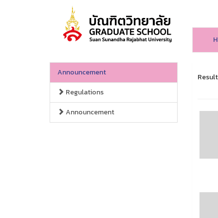
H
Announcement
Result 
Regulations
Announcement