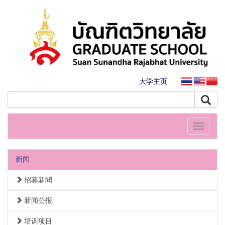
大学主页
Toggle
navigati
新闻
招募新聞
新闻公报
培训项目