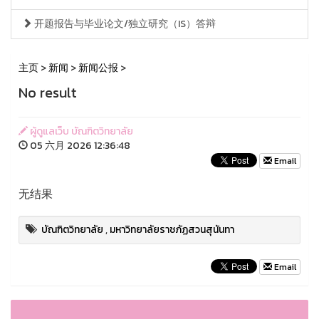
开题报告与毕业论文/独立研究（IS）答辩
主页
>
新闻
>
新闻公报
>
No result
ผู้ดูแลเว็บ บัณฑิตวิทยาลัย
05 六月 2026 12:36:48
Email
无结果
บัณฑิตวิทยาลัย
,
มหาวิทยาลัยราชภัฏสวนสุนันทา
Email