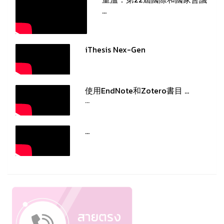
...
iThesis Nex-Gen
使用EndNote和Zotero書目 ...
...
...