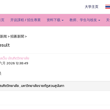
大学主页
首页
开设課程 / 招生專業
资料下载
教师、学生与校友
关
新闻
>
招募新聞
>
esult
แลเว็บ บัณฑิตวิทยาลัย
六月 2026 12:38:49
果
ัณฑิตวิทยาลัย
,
มหาวิทยาลัยราชภัฏสวนสุนันทา