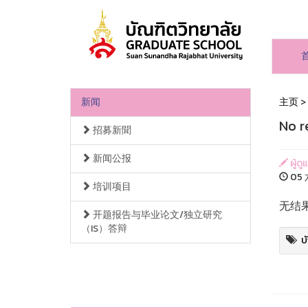
新闻
主页
>
No r
招募新聞
新闻公报
ผู้ดู
05 
培训项目
无结
开题报告与毕业论文/独立研究
（IS）答辩
บ